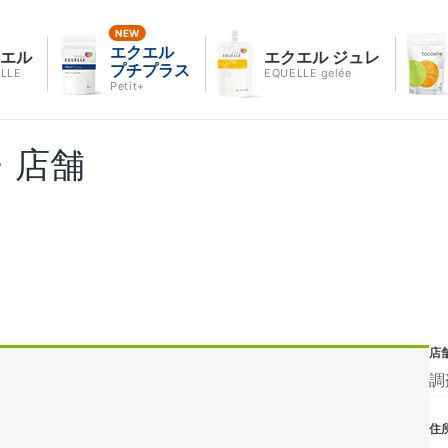
エクエル
クエル
エクエル ジュレ
プチプラス
LLE
EQUELLE gelée
Petit+
・店舗
店
調
住