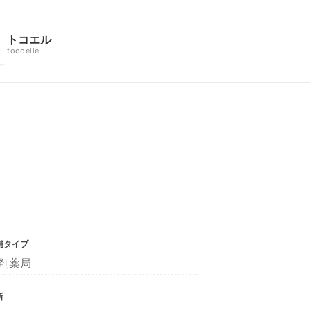
トコエル
tocoelle
舗タイプ
剤薬局
所