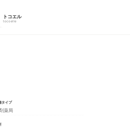
トコエル
tocoelle
舗タイプ
剤薬局
所