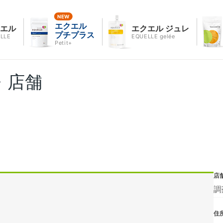
エクエル
クエル
エクエル ジュレ
プチプラス
LLE
EQUELLE gelée
Petit+
・店舗
店
調
住