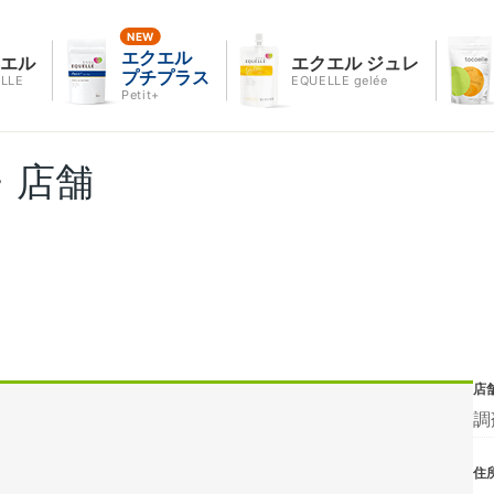
エクエル
クエル
エクエル ジュレ
プチプラス
LLE
EQUELLE gelée
Petit+
・店舗
店
調
住