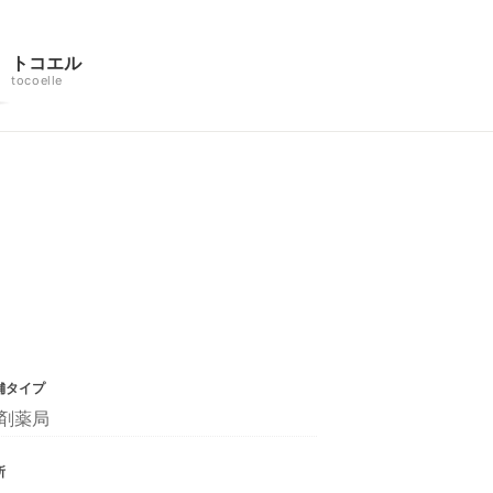
トコエル
tocoelle
舗タイプ
剤薬局
所