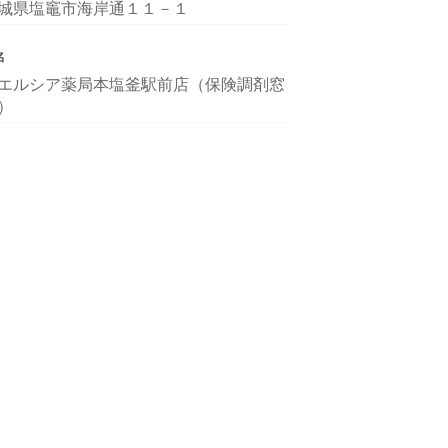
城県塩竈市海岸通１１－１
名
エルシア薬局本塩釜駅前店（保険調剤窓
）