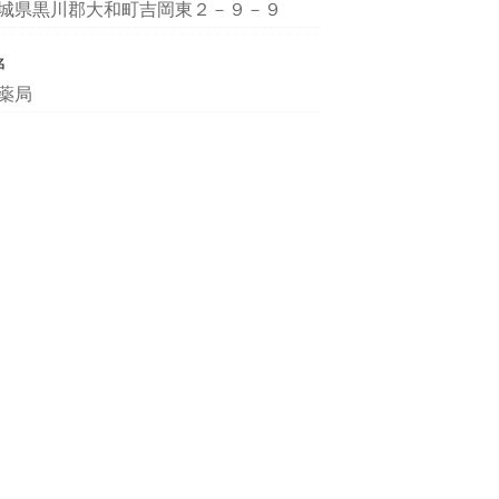
城県黒川郡大和町吉岡東２－９－９
名
薬局