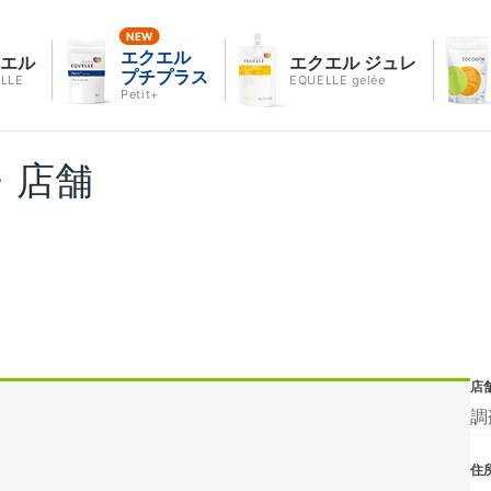
エクエル
クエル
エクエル ジュレ
プチプラス
LLE
EQUELLE gelée
Petit+
・店舗
店
調
住