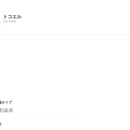
トコエル
tocoelle
舗タイプ
剤薬局
所