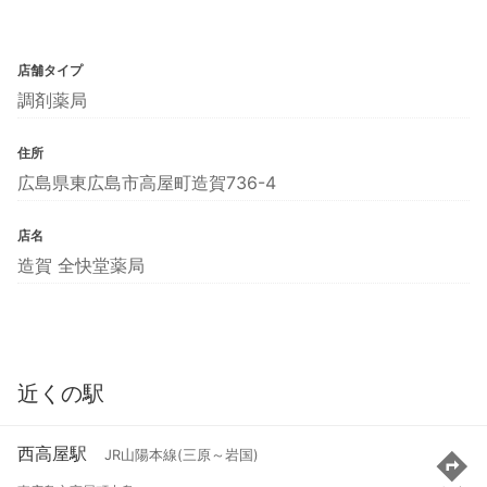
店舗タイプ
調剤薬局
住所
広島県東広島市高屋町造賀736-4
店名
造賀 全快堂薬局
近くの駅
西高屋駅
JR山陽本線(三原～岩国)