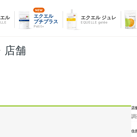
エクエル
クエル
エクエル ジュレ
プチプラス
LLE
EQUELLE gelée
Petit+
・店舗
店
調
住