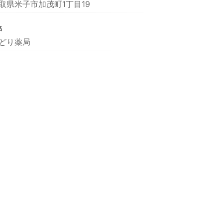
取県米子市加茂町1丁目19
名
どり薬局