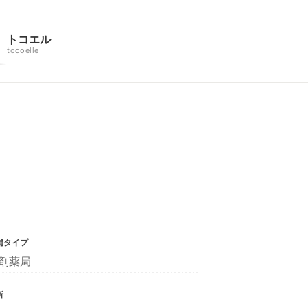
トコエル
tocoelle
舗タイプ
剤薬局
所