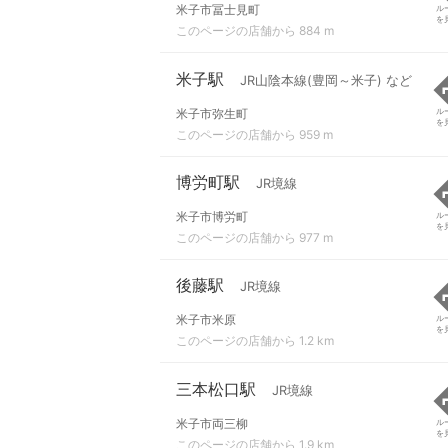
米子市冨士見町
ル
を
このページの店舗から 884 m
米子駅
JR山陰本線(豊岡～米子) など
米子市弥生町
ル
を
このページの店舗から 959 m
博労町駅
JR境線
米子市博労町
ル
を
このページの店舗から 977 m
後藤駅
JR境線
米子市米原
ル
を
このページの店舗から 1.2 km
三本松口駅
JR境線
米子市両三柳
ル
を
このページの店舗から 1.9 km