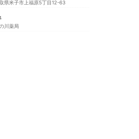
取県米子市上福原5丁目12-63
名
の川薬局