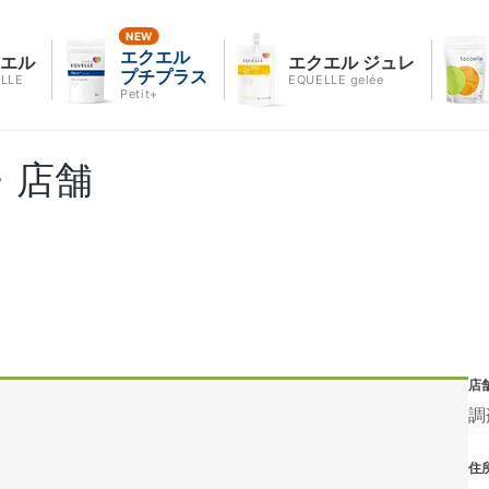
エクエル
クエル
エクエル ジュレ
プチプラス
LLE
EQUELLE gelée
Petit+
・店舗
店
調
住