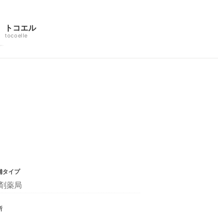
トコエル
tocoelle
舗タイプ
剤薬局
所