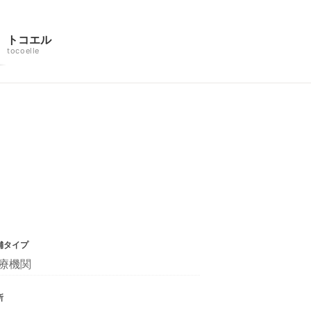
トコエル
tocoelle
舗タイプ
療機関
所