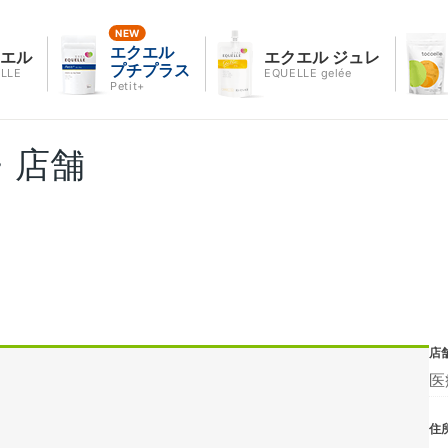
エクエル
クエル
エクエル ジュレ
プチプラス
LLE
EQUELLE gelée
Petit+
・店舗
店
医
住