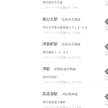
津市岩田字大倉
ル
を
このページの店舗から 1 km
南が丘駅
近鉄名古屋線
津市大字垂水東焼尾２６１２-５９
ル
を
このページの店舗から 1.9 km
津新町駅
近鉄名古屋線
津市新町１-５-３５
ル
を
このページの店舗から 2.1 km
津駅
伊勢鉄道伊勢線
津市羽所町
ル
を
このページの店舗から 3.7 km
高茶屋駅
JR紀勢本線
津市高茶屋小森町
ル
を
このページの店舗から 3.7 km