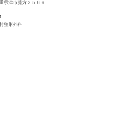
重県津市藤方２５６６
名
村整形外科