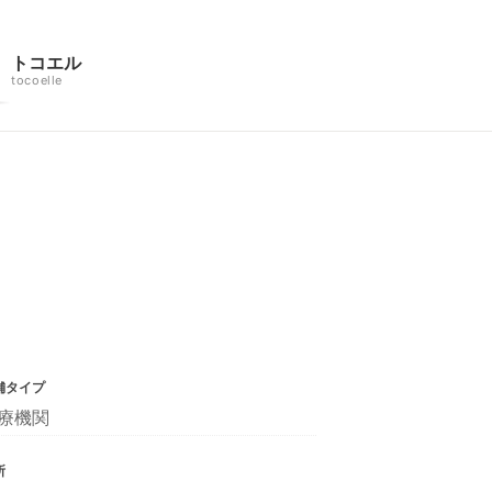
トコエル
tocoelle
舗タイプ
療機関
所