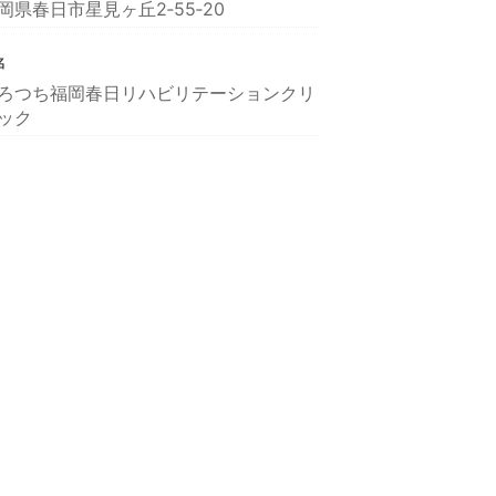
岡県春日市星見ヶ丘2‐55‐20
名
ろつち福岡春日リハビリテーションクリ
ック