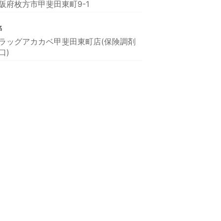
阪府枚方市甲斐田東町9-1
名
ラッグアカカベ甲斐田東町店(保険調剤
口)