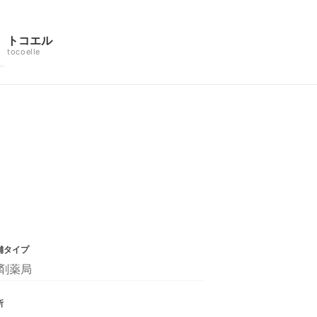
トコエル
tocoelle
舗タイプ
剤薬局
所