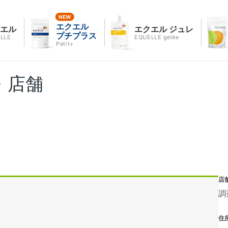
エクエル
クエル
エクエル ジュレ
プチプラス
LLE
EQUELLE gelée
Petit+
・店舗
店
調
住