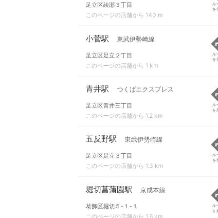
足立区綾瀬３丁目
ル
を
このページの店舗から 140 m
小菅駅
東武伊勢崎線
足立区足立２丁目
ル
を
このページの店舗から 1 km
青井駅
つくばエクスプレス
足立区青井三丁目
ル
を
このページの店舗から 1.2 km
五反野駅
東武伊勢崎線
足立区足立３丁目
ル
を
このページの店舗から 1.3 km
堀切菖蒲園駅
京成本線
葛飾区堀切５-１-１
ル
を
このページの店舗から 1.6 km