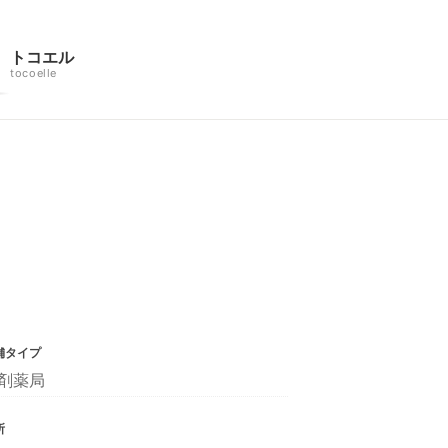
トコエル
tocoelle
舗タイプ
剤薬局
所