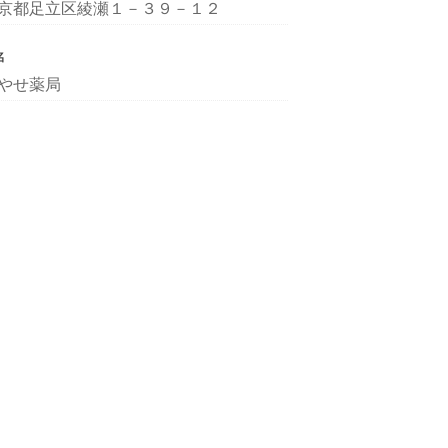
京都足立区綾瀬１－３９－１２
名
やせ薬局