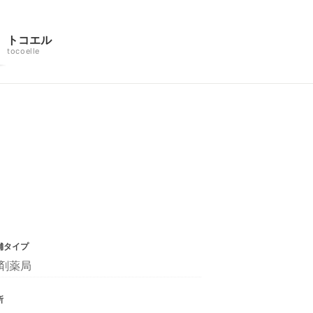
トコエル
tocoelle
舗タイプ
剤薬局
所