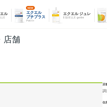
エクエル
クエル
エクエル ジュレ
プチプラス
LLE
EQUELLE gelée
Petit+
・店舗
店
調
住