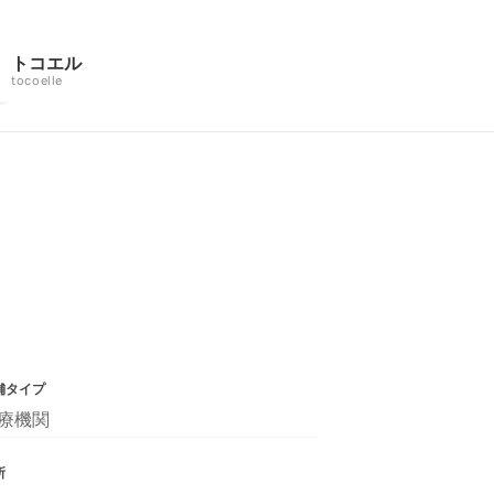
トコエル
tocoelle
舗タイプ
療機関
所