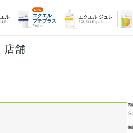
エクエル
クエル
エクエル ジュレ
プチプラス
LLE
EQUELLE gelée
Petit+
・店舗
店
医
住