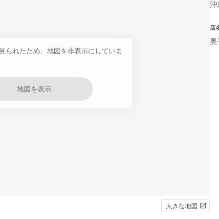
沖
店
奥
見られたため、地図を非表示にしていま
地図を表示
大きな地図