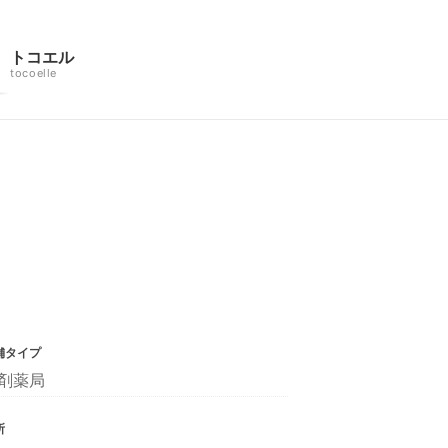
トコエル
tocoelle
舗タイプ
剤薬局
所