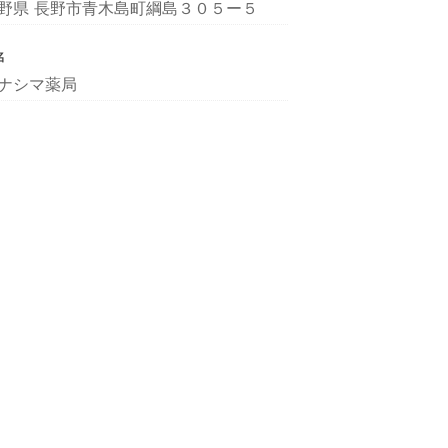
野県 長野市青木島町綱島３０５ー５
名
ナシマ薬局