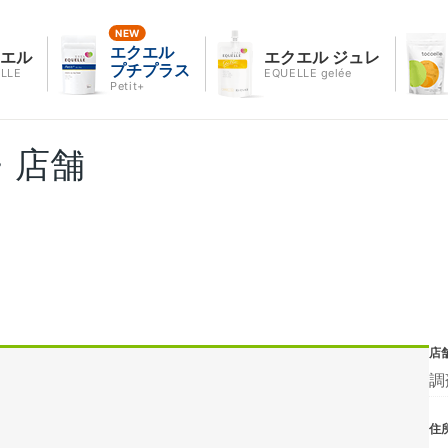
エクエル
クエル
エクエル ジュレ
プチプラス
LLE
EQUELLE gelée
Petit+
・店舗
店
調
住