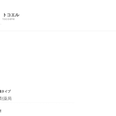
トコエル
tocoelle
舗タイプ
剤薬局
所