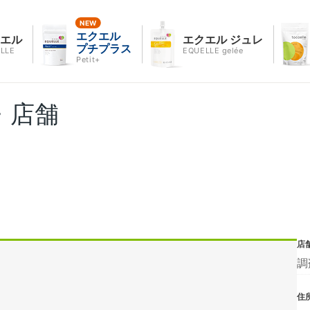
エクエル
クエル
エクエル ジュレ
プチプラス
LLE
EQUELLE gelée
Petit+
・店舗
店
調
住