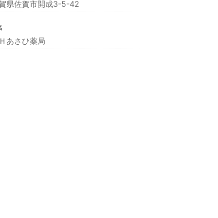
賀県佐賀市開成3-5-42
名
Ｈあさひ薬局