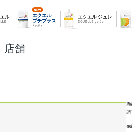
エクエル
クエル
エクエル ジュレ
プチプラス
LLE
EQUELLE gelée
Petit+
・店舗
店
調
住