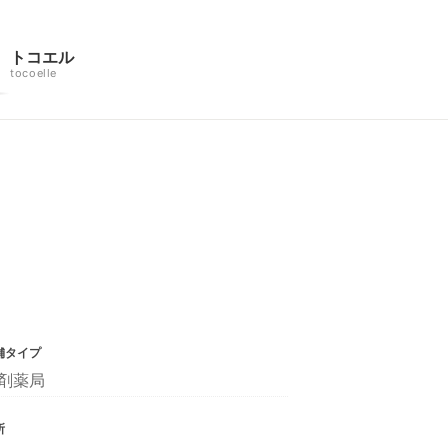
トコエル
tocoelle
舗タイプ
剤薬局
所