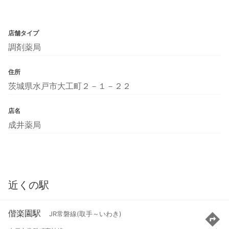
店舗タイプ
調剤薬局
住所
茨城県水戸市大工町２－１－２２
店名
成井薬局
近くの駅
偕楽園駅
JR常磐線(取手～いわき)