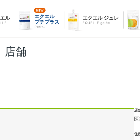
エクエル
クエル
エクエル ジュレ
プチプラス
LLE
EQUELLE gelée
Petit+
・店舗
店
医
住