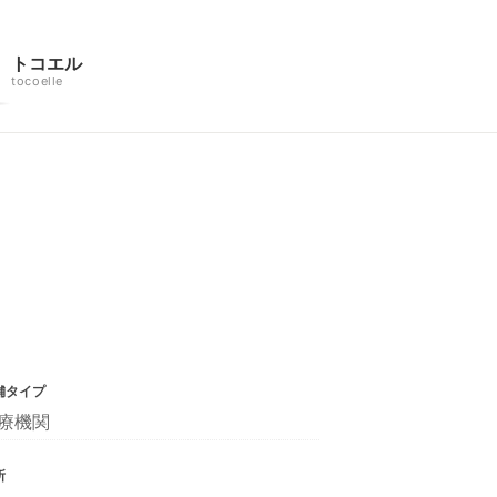
トコエル
tocoelle
舗タイプ
療機関
所