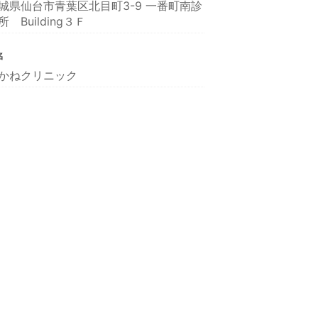
城県仙台市青葉区北目町3-9 一番町南診
所 Building３Ｆ
名
かねクリニック