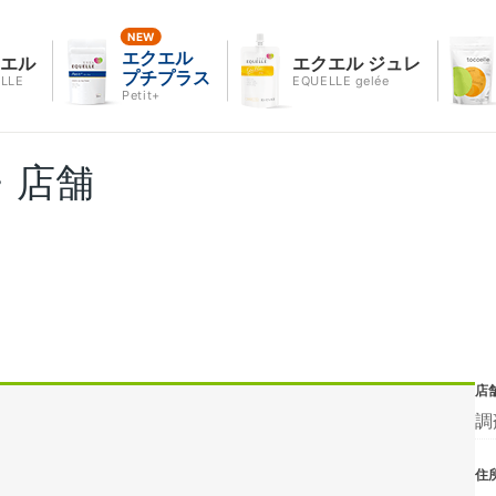
エクエル
クエル
エクエル ジュレ
プチプラス
LLE
EQUELLE gelée
Petit+
・店舗
店
調
住