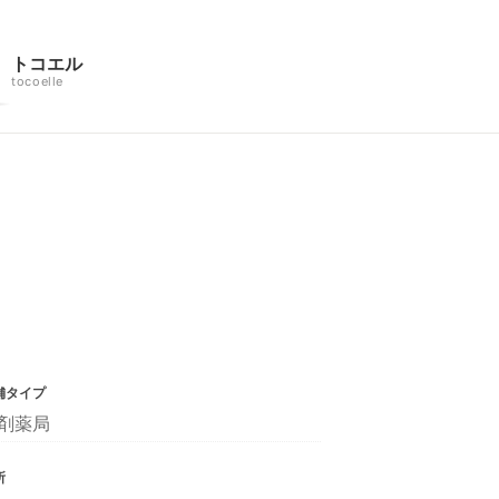
トコエル
tocoelle
舗タイプ
剤薬局
所