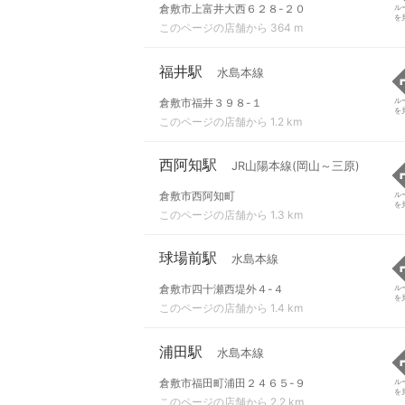
倉敷市上富井大西６２８-２０
ル
を
このページの店舗から 364 m
福井駅
水島本線
倉敷市福井３９８-１
ル
を
このページの店舗から 1.2 km
西阿知駅
JR山陽本線(岡山～三原)
倉敷市西阿知町
ル
を
このページの店舗から 1.3 km
球場前駅
水島本線
倉敷市四十瀬西堤外４-４
ル
を
このページの店舗から 1.4 km
浦田駅
水島本線
倉敷市福田町浦田２４６５-９
ル
を
このページの店舗から 2.2 km