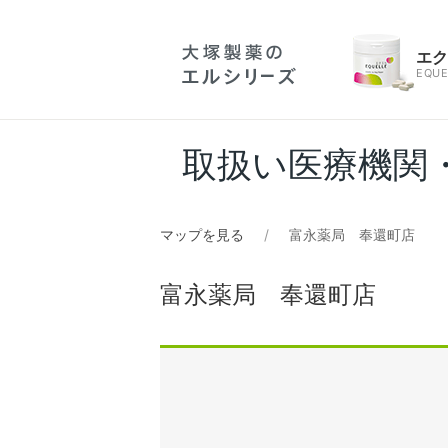
エ
EQUE
取扱い医療機関
マップを見る
富永薬局 奉還町店
富永薬局 奉還町店