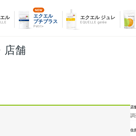
エクエル
クエル
エクエル ジュレ
プチプラス
LLE
EQUELLE gelée
Petit+
・店舗
店
調
住