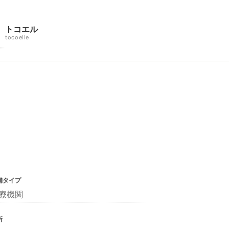
トコエル
tocoelle
舗タイプ
療機関
所