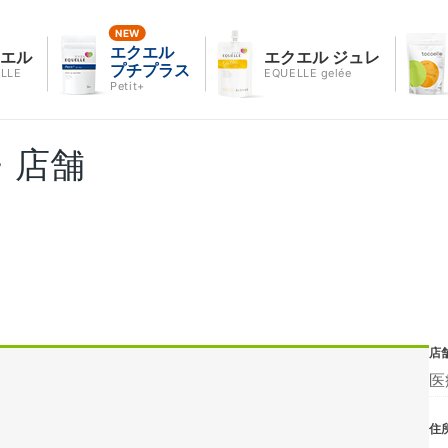
エクエル
クエル
エクエル ジュレ
プチプラス
LLE
EQUELLE gelée
Petit+
・店舗
店
医
住