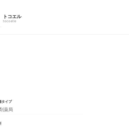
トコエル
tocoelle
舗タイプ
剤薬局
所