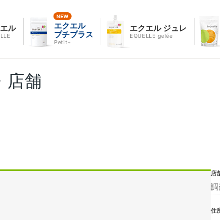
エクエル
クエル
エクエル ジュレ
プチプラス
LLE
EQUELLE gelée
Petit+
・店舗
店
調
住