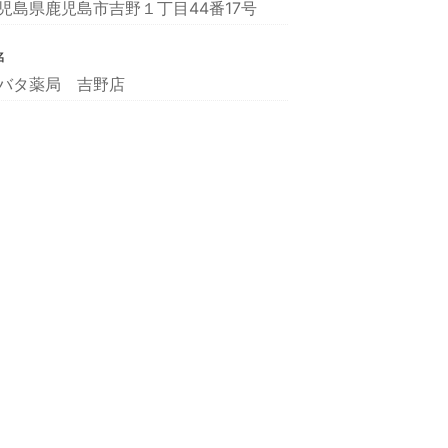
児島県鹿児島市吉野１丁目44番17号
名
バタ薬局 吉野店