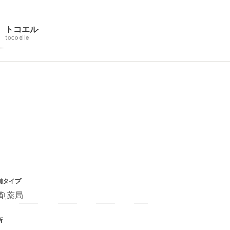
トコエル
tocoelle
舗タイプ
剤薬局
所