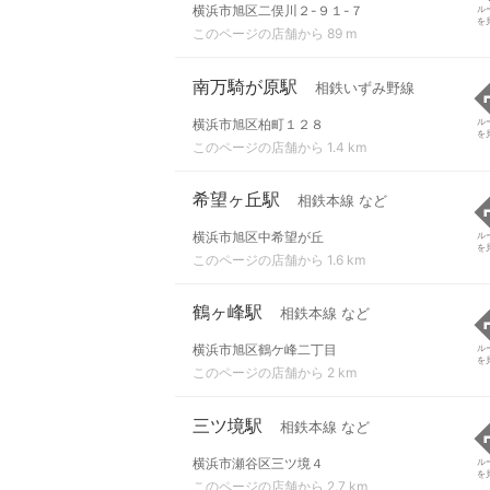
横浜市旭区二俣川２-９１-７
ル
を
このページの店舗から 89 m
南万騎が原駅
相鉄いずみ野線
横浜市旭区柏町１２８
ル
を
このページの店舗から 1.4 km
希望ヶ丘駅
相鉄本線 など
横浜市旭区中希望が丘
ル
を
このページの店舗から 1.6 km
鶴ヶ峰駅
相鉄本線 など
横浜市旭区鶴ケ峰二丁目
ル
を
このページの店舗から 2 km
三ツ境駅
相鉄本線 など
横浜市瀬谷区三ツ境４
ル
を
このページの店舗から 2.7 km