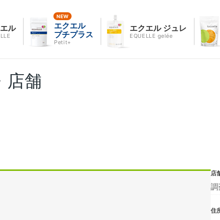
エクエル
クエル
エクエル ジュレ
プチプラス
LLE
EQUELLE gelée
Petit+
・店舗
店
調
住