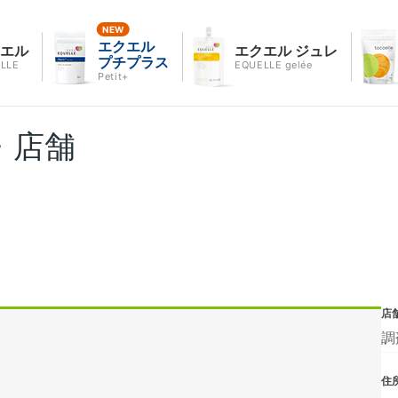
エクエル
クエル
エクエル ジュレ
プチプラス
LLE
EQUELLE gelée
Petit+
・店舗
店
調
住