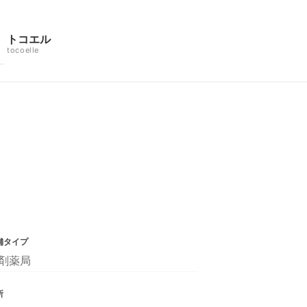
トコエル
tocoelle
舗タイプ
剤薬局
所