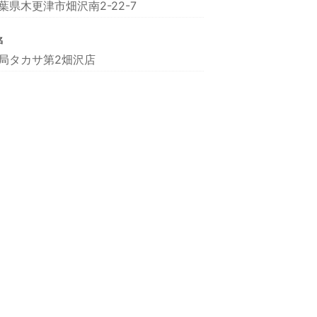
葉県木更津市畑沢南2-22-7
名
局タカサ第2畑沢店