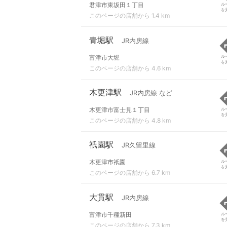
君津市東坂田１丁目
ル
を
このページの店舗から 1.4 km
青堀駅
JR内房線
富津市大堀
ル
を
このページの店舗から 4.6 km
木更津駅
JR内房線 など
木更津市富士見１丁目
ル
を
このページの店舗から 4.8 km
祇園駅
JR久留里線
木更津市祇園
ル
を
このページの店舗から 6.7 km
大貫駅
JR内房線
富津市千種新田
ル
を
このページの店舗から 7.3 km