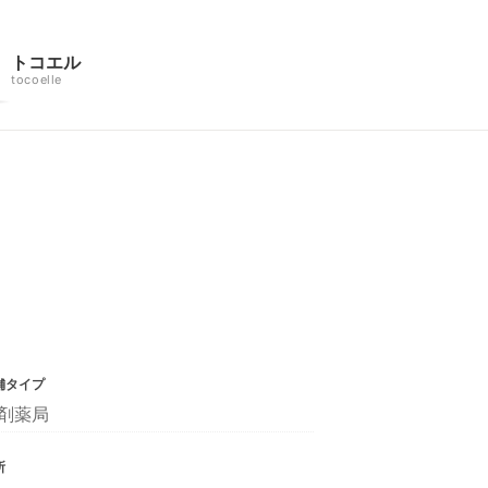
トコエル
tocoelle
舗タイプ
剤薬局
所