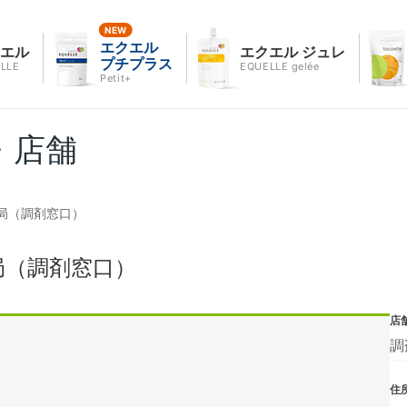
エクエル
クエル
エクエル ジュレ
プチプラス
LLE
EQUELLE gelée
Petit+
・店舗
局（調剤窓口）
局（調剤窓口）
店
調
住