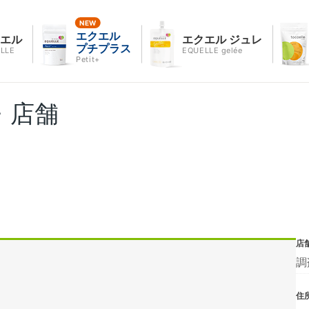
エクエル
クエル
エクエル ジュレ
プチプラス
LLE
EQUELLE gelée
Petit+
・店舗
店
調
住