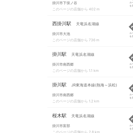
掛川市下俣ノ谷
ル
を
このページの店舗から 402 m
西掛川駅
天竜浜名湖線
掛川市大池
ル
を
このページの店舗から 736 m
掛川駅
天竜浜名湖線
掛川市南西郷
ル
を
このページの店舗から 1.1 km
掛川駅
JR東海道本線(熱海～浜松)
掛川市南西郷
ル
を
このページの店舗から 1.2 km
桜木駅
天竜浜名湖線
掛川市富部
ル
を
このページの店舗から 2.8 km