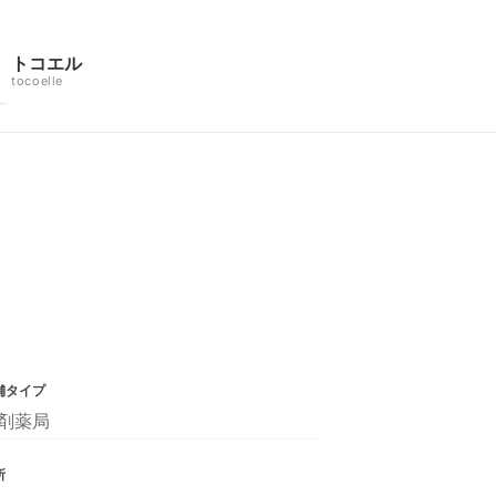
トコエル
tocoelle
舗タイプ
剤薬局
所