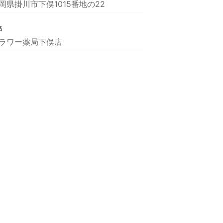
岡県掛川市下俣1015番地の22
名
ラワー薬局下俣店