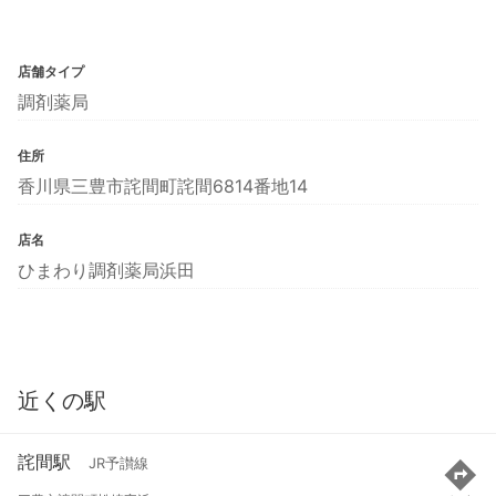
店舗タイプ
調剤薬局
住所
香川県三豊市詫間町詫間6814番地14
店名
ひまわり調剤薬局浜田
近くの駅
詫間駅
JR予讃線