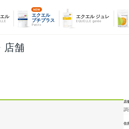
エクエル
クエル
エクエル ジュレ
プチプラス
LLE
EQUELLE gelée
Petit+
・店舗
店
調
住