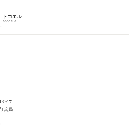
トコエル
tocoelle
舗タイプ
剤薬局
所