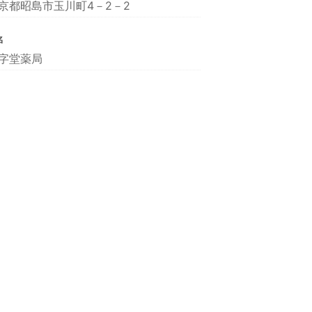
京都昭島市玉川町4－2－2
名
字堂薬局