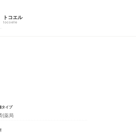
トコエル
tocoelle
舗タイプ
剤薬局
所