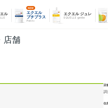
エクエル
クエル
エクエル ジュレ
プチプラス
LLE
EQUELLE gelée
Petit+
・店舗
店
調
住