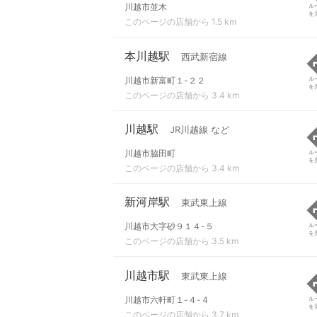
川越市並木
ル
を
このページの店舗から 1.5 km
本川越駅
西武新宿線
川越市新富町１-２２
ル
を
このページの店舗から 3.4 km
川越駅
JR川越線 など
川越市脇田町
ル
を
このページの店舗から 3.4 km
新河岸駅
東武東上線
川越市大字砂９１４-５
ル
を
このページの店舗から 3.5 km
川越市駅
東武東上線
川越市六軒町１-４-４
ル
を
このページの店舗から 3.7 km