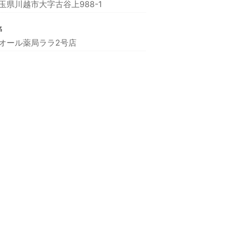
玉県川越市大字古谷上988-1
名
オール薬局ララ2号店