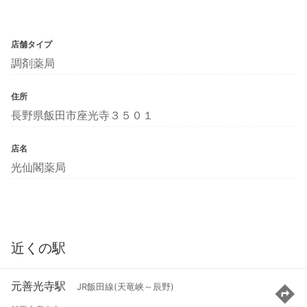
店舗タイプ
調剤薬局
住所
長野県飯田市座光寺３５０１
店名
光仙閣薬局
近くの駅
元善光寺駅
JR飯田線(天竜峡～辰野)