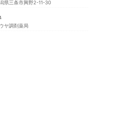
潟県三条市興野2-11-30
名
ウヤ調剤薬局