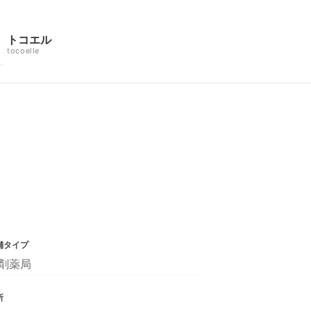
トコエル
tocoelle
舗タイプ
剤薬局
所