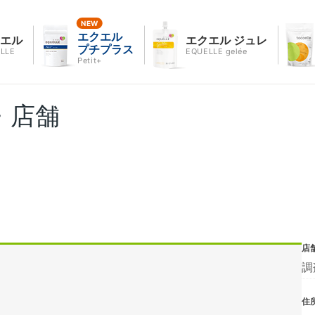
エクエル
クエル
エクエル ジュレ
プチプラス
LLE
EQUELLE gelée
Petit+
・店舗
店
調
住