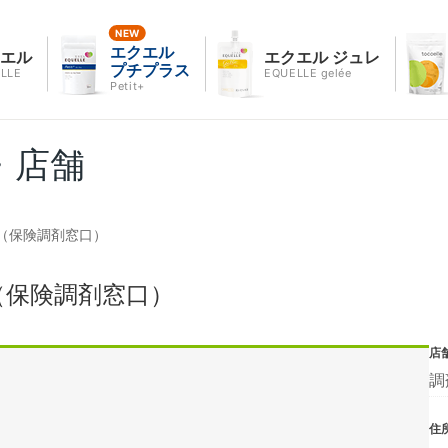
エクエル
クエル
エクエル ジュレ
プチプラス
LLE
EQUELLE gelée
Petit+
・店舗
（保険調剤窓口）
（保険調剤窓口）
店
調
住