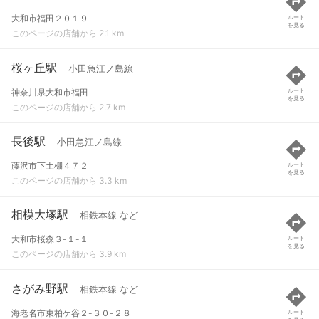
大和市福田２０１９
ルート
を見る
このページの店舗から 2.1 km
桜ヶ丘駅
小田急江ノ島線
神奈川県大和市福田
ルート
を見る
このページの店舗から 2.7 km
長後駅
小田急江ノ島線
藤沢市下土棚４７２
ルート
を見る
このページの店舗から 3.3 km
相模大塚駅
相鉄本線 など
大和市桜森３-１-１
ルート
を見る
このページの店舗から 3.9 km
さがみ野駅
相鉄本線 など
海老名市東柏ケ谷２-３０-２８
ルート