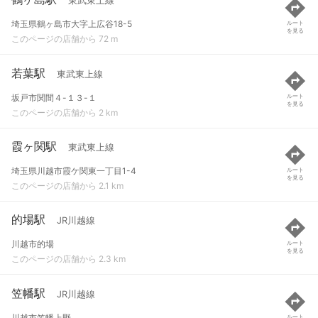
東武東上線
埼玉県鶴ヶ島市大字上広谷18-5
ルート
を見る
このページの店舗から 72 m
若葉駅
東武東上線
坂戸市関間４-１３-１
ルート
を見る
このページの店舗から 2 km
霞ヶ関駅
東武東上線
埼玉県川越市霞ケ関東一丁目1-4
ルート
を見る
このページの店舗から 2.1 km
的場駅
JR川越線
川越市的場
ルート
を見る
このページの店舗から 2.3 km
笠幡駅
JR川越線
川越市笠幡上野
ルート