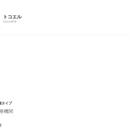
トコエル
tocoelle
舗タイプ
療機関
所