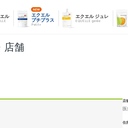
エクエル
クエル
エクエル ジュレ
プチプラス
LLE
EQUELLE gelée
Petit+
・店舗
店
医
住