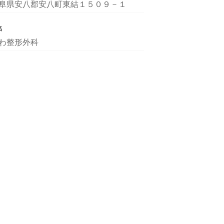
阜県安八郡安八町東結１５０９－１
名
わ整形外科