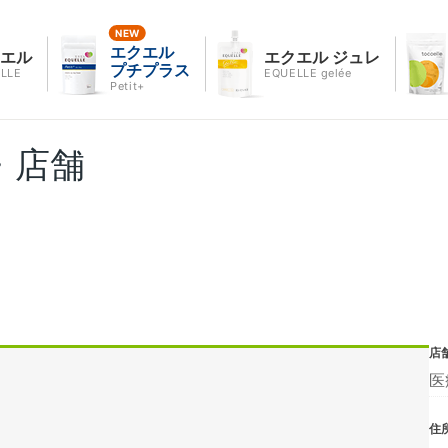
エクエル
クエル
エクエル ジュレ
プチプラス
LLE
EQUELLE gelée
Petit+
・店舗
店
医
住