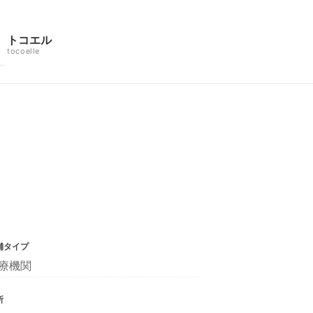
トコエル
tocoelle
舗タイプ
療機関
所