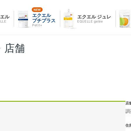
エクエル
クエル
エクエル ジュレ
プチプラス
LLE
EQUELLE gelée
Petit+
・店舗
店
調
住