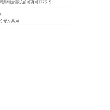
岡県朝倉郡筑前町野町1775-5
名
くぜん薬局