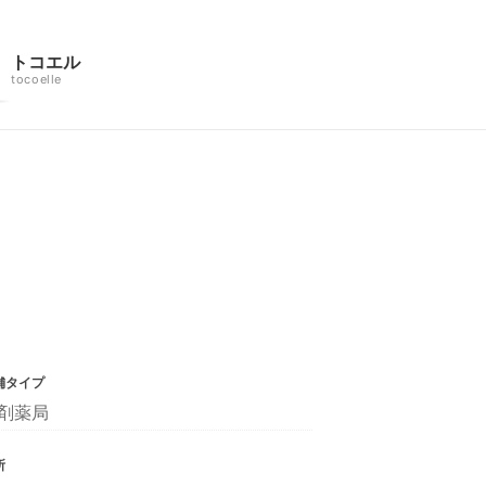
トコエル
tocoelle
舗タイプ
剤薬局
所