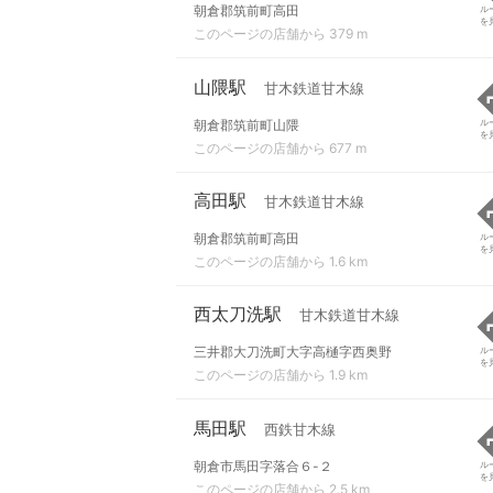
朝倉郡筑前町高田
ル
を
このページの店舗から 379 m
山隈駅
甘木鉄道甘木線
朝倉郡筑前町山隈
ル
を
このページの店舗から 677 m
高田駅
甘木鉄道甘木線
朝倉郡筑前町高田
ル
を
このページの店舗から 1.6 km
西太刀洗駅
甘木鉄道甘木線
三井郡大刀洗町大字高樋字西奥野
ル
を
このページの店舗から 1.9 km
馬田駅
西鉄甘木線
朝倉市馬田字落合６-２
ル
を
このページの店舗から 2.5 km