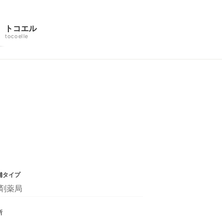
トコエル
tocoelle
舗タイプ
剤薬局
所