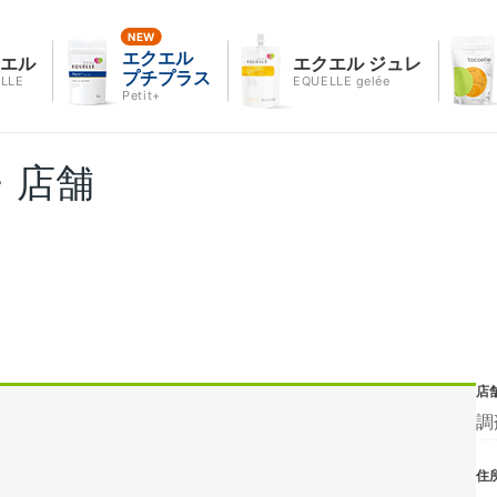
エクエル
クエル
エクエル ジュレ
プチプラス
LLE
EQUELLE gelée
Petit+
・店舗
店
調
住