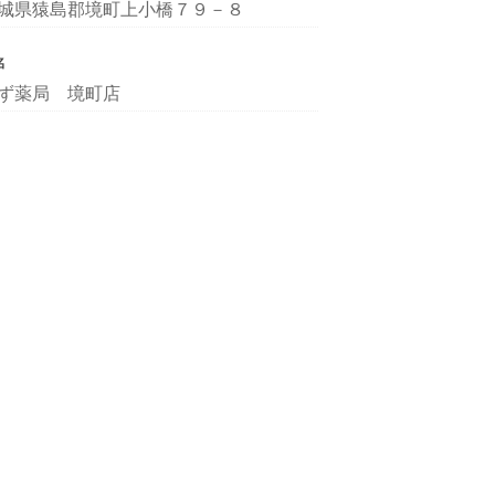
城県猿島郡境町上小橋７９－８
名
ず薬局 境町店