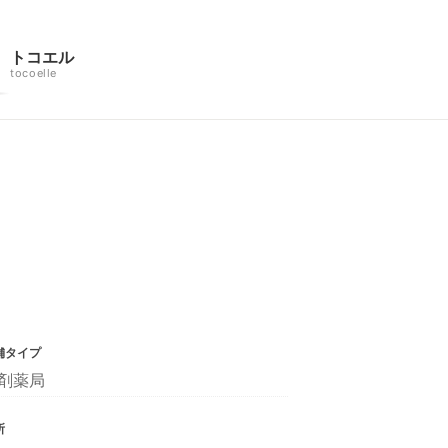
トコエル
tocoelle
舗タイプ
剤薬局
所