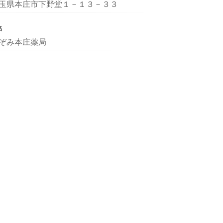
玉県本庄市下野堂１－１３－３３
名
ぞみ本庄薬局