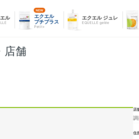
エクエル
クエル
エクエル ジュレ
プチプラス
LLE
EQUELLE gelée
Petit+
・店舗
店
調
住