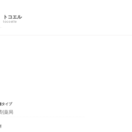
トコエル
tocoelle
舗タイプ
剤薬局
所