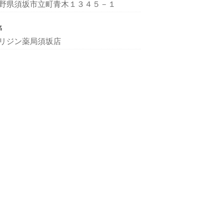
野県須坂市立町青木１３４５－１
名
リジン薬局須坂店