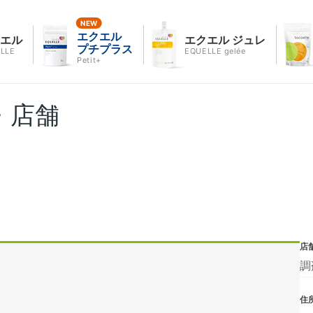
エクエル
クエル
エクエル ジュレ
プチプラス
LLE
EQUELLE gelée
Petit+
・店舗
店
調
住