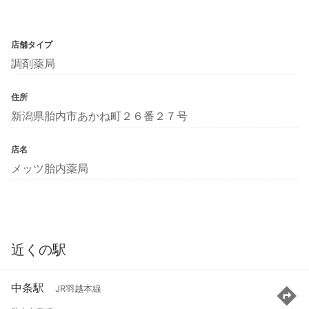
店舗タイプ
調剤薬局
住所
新潟県胎内市あかね町２６番２７号
店名
メッツ胎内薬局
近くの駅
中条駅
JR羽越本線