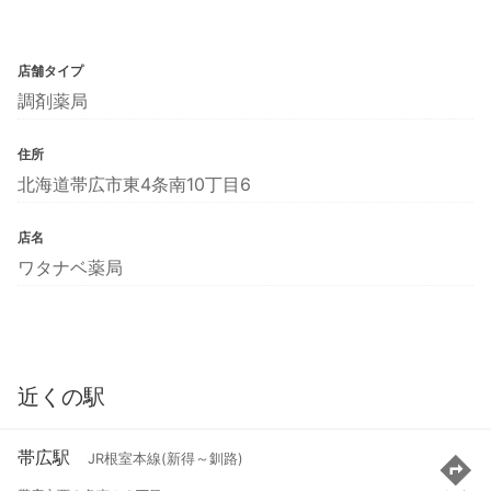
店舗タイプ
調剤薬局
住所
北海道帯広市東4条南10丁目6
店名
ワタナベ薬局
近くの駅
帯広駅
JR根室本線(新得～釧路)