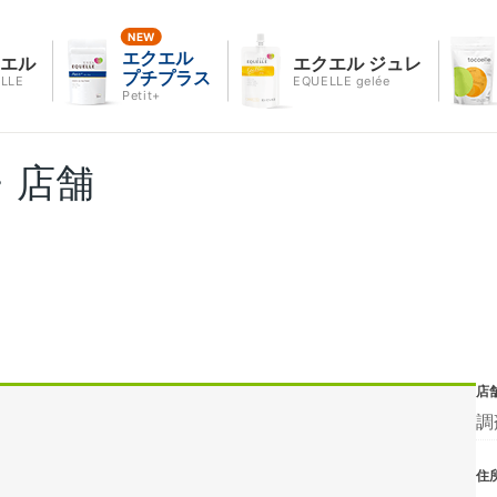
エクエル
クエル
エクエル ジュレ
プチプラス
LLE
EQUELLE gelée
Petit+
・店舗
店
調
住