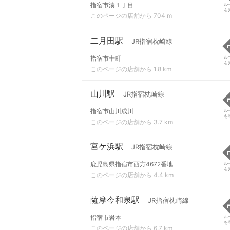
指宿市湊１丁目
ル
を
このページの店舗から 704 m
二月田駅
JR指宿枕崎線
指宿市十町
ル
を
このページの店舗から 1.8 km
山川駅
JR指宿枕崎線
指宿市山川成川
ル
を
このページの店舗から 3.7 km
宮ケ浜駅
JR指宿枕崎線
鹿児島県指宿市西方4672番地
ル
を
このページの店舗から 4.4 km
薩摩今和泉駅
JR指宿枕崎線
指宿市岩本
ル
を
このページの店舗から 6.7 km