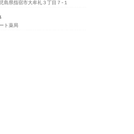
児島県指宿市大牟礼３丁目７-１
名
ート薬局