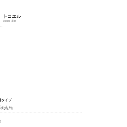
トコエル
tocoelle
舗タイプ
剤薬局
所