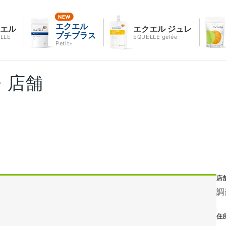
エクエル
クエル
エクエル ジュレ
プチプラス
LLE
EQUELLE gelée
Petit+
・店舗
店
調
住