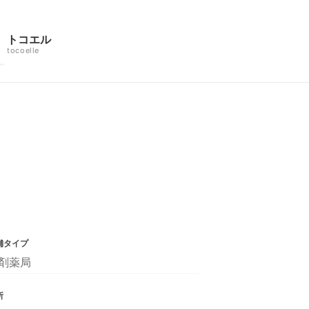
トコエル
tocoelle
舗タイプ
剤薬局
所