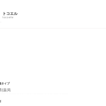
トコエル
tocoelle
舗タイプ
剤薬局
所