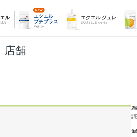
エクエル
クエル
エクエル ジュレ
プチプラス
LLE
EQUELLE gelée
Petit+
・店舗
店
調
住