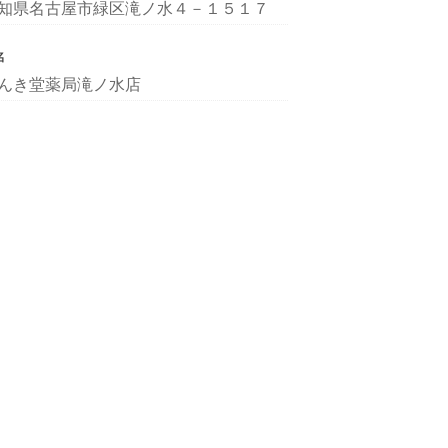
知県名古屋市緑区滝ノ水４－１５１７
名
んき堂薬局滝ノ水店