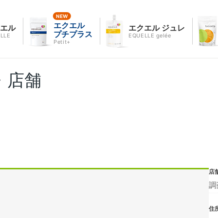
エクエル
クエル
エクエル ジュレ
プチプラス
LLE
EQUELLE gelée
Petit+
・店舗
店
調
住