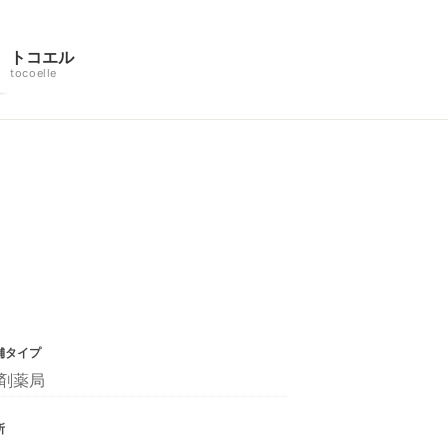
トコエル
tocoelle
舗タイプ
剤薬局
所