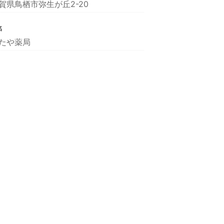
賀県鳥栖市弥生が丘2-20
名
たや薬局