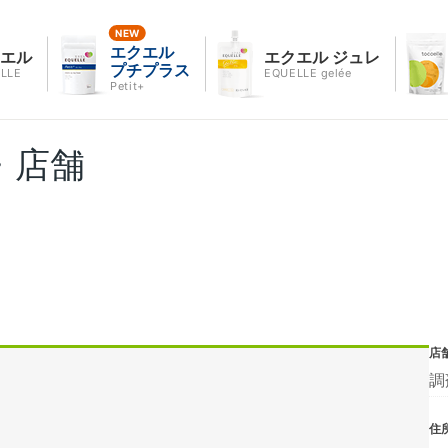
エクエル
クエル
エクエル ジュレ
プチプラス
LLE
EQUELLE gelée
Petit+
・店舗
店
調
住