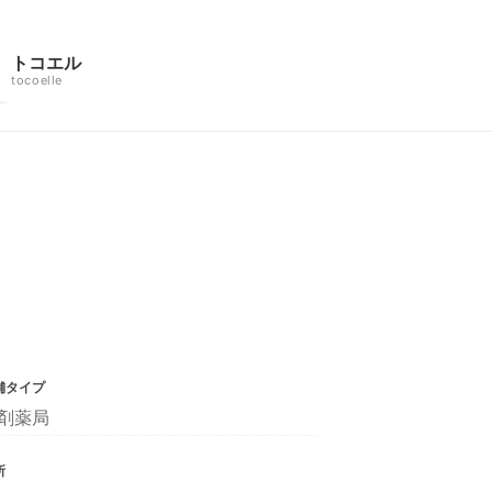
トコエル
tocoelle
舗タイプ
剤薬局
所