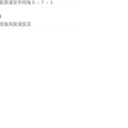
葉県浦安市明海５－７－１
名
樹薬局新浦安店