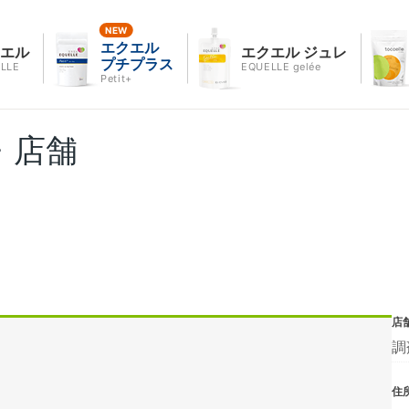
エクエル
クエル
エクエル ジュレ
プチプラス
LLE
EQUELLE gelée
Petit+
・店舗
店
調
住