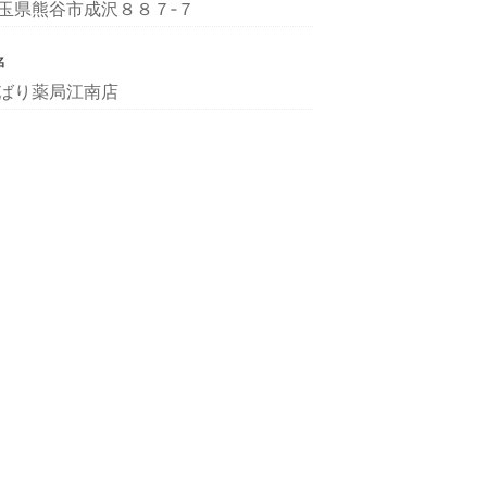
玉県熊谷市成沢８８７‐７
名
ばり薬局江南店