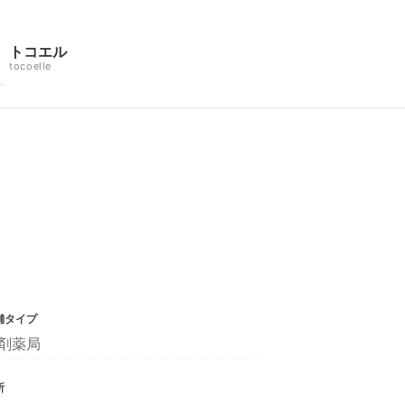
トコエル
tocoelle
舗タイプ
剤薬局
所