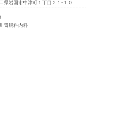
口県岩国市中津町１丁目２１‐１０
名
川胃腸科内科