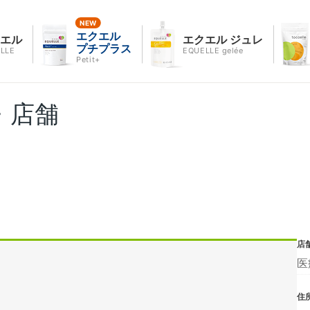
エクエル
クエル
エクエル ジュレ
プチプラス
LLE
EQUELLE gelée
Petit+
・店舗
店
医
住