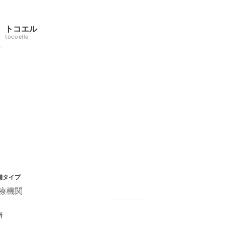
トコエル
tocoelle
舗タイプ
療機関
所